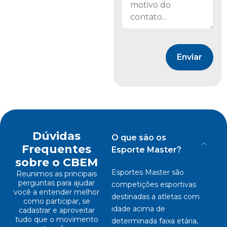
Enviar
Dúvidas
O que são os
Frequentes
Esporte Master?
sobre o CBEM
Esportes Master são
Reunimos as principais
perguntas para ajudar
competições esportivas
você a entender melhor
destinadas a atletas com
como participar, se
idade acima de
cadastrar e aproveitar
tudo que o movimento
determinada faixa etária,