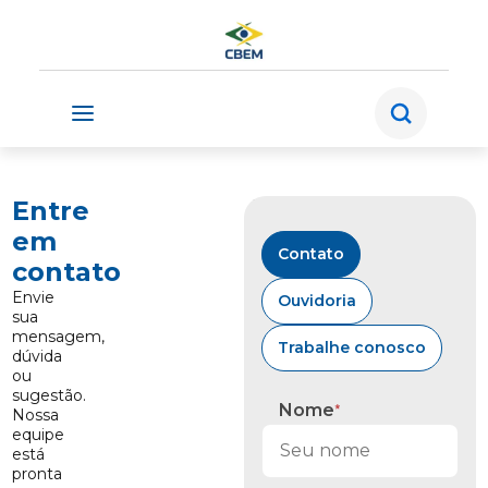
Entre
Endereço
Email
Número
Redes
sociais
Rua
cbem@cbem.org.br
‪21
em
Contato
Helios
99208‑3577‬
contato
Seelinger,
Envie
155
Ouvidoria
sua
-
mensagem,
Barra
Trabalhe conosco
dúvida
da
ou
Tijuca,
sugestão.
RJ
Nome
*
Nossa
equipe
está
pronta