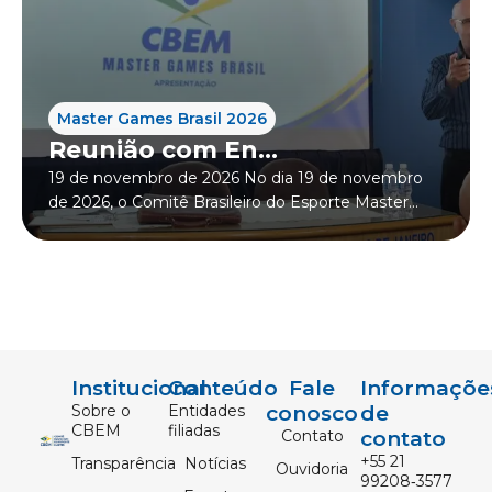
Master Games Brasil 2026
Reunião com En...
19 de novembro de 2026 No dia 19 de novembro
de 2026, o Comitê Brasileiro do Esporte Master...
Institucional
Conteúdo
Fale
Informaçõe
Sobre o
Entidades
conosco
de
CBEM
filiadas
Contato
contato
‪+55 21
Transparência
Notícias
Ouvidoria
99208‑3577‬