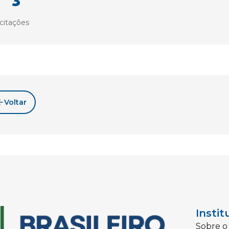
icitações
Voltar
Instit
Sobre o