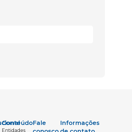
ucional
Conteúdo
Fale
Informações
Entidades
conosco
de contato