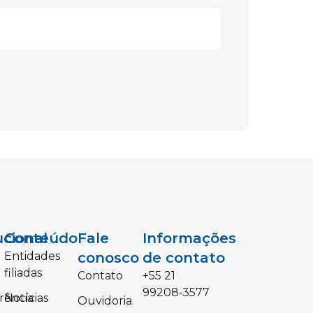
ucional
Conteúdo
Fale
Informações
Entidades
conosco
de contato
filiadas
Contato
‪+55 21
99208‑3577‬
rência
Notícias
Ouvidoria