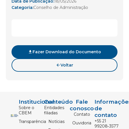
Data de Publicação:
18/05/2026
Categoria:
Conselho de Administração
Fazer Download do Documento
Voltar
Institucional
Conteúdo
Fale
Informaçõe
Sobre o
Entidades
conosco
de
CBEM
filiadas
Contato
contato
‪+55 21
Transparência
Notícias
Ouvidoria
99208‑3577‬