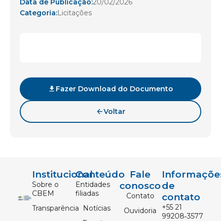
Data de Publicação:
20/02/2026
Categoria:
Licitações
Fazer Download do Documento
Voltar
Institucional
Conteúdo
Fale
Informaçõe
Sobre o
Entidades
conosco
de
CBEM
filiadas
Contato
contato
‪+55 21
Transparência
Notícias
Ouvidoria
99208‑3577‬