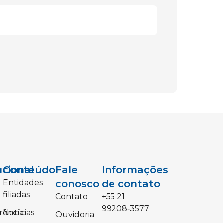
ucional
Conteúdo
Fale
Informações
Entidades
conosco
de contato
filiadas
Contato
‪+55 21
99208‑3577‬
rência
Notícias
Ouvidoria